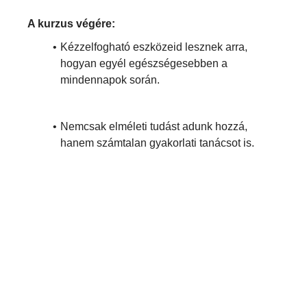
A kurzus végére:
Kézzelfogható eszközeid lesznek arra,
hogyan egyél egészségesebben a
mindennapok során.
Nemcsak elméleti tudást adunk hozzá,
hanem számtalan gyakorlati tanácsot is.
Mindemellett ételkészítési technikákat és
recepteket is találsz majd a kurzusban.
Belevágok