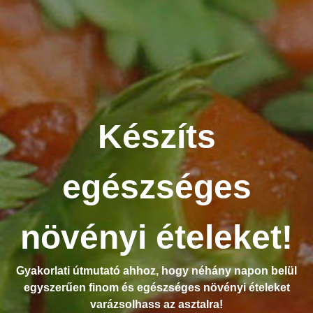
Készíts
egészséges
növényi ételeket!
Gyakorlati útmutató ahhoz, hogy néhány napon belül
egyszerűen finom és egészséges növényi ételeket
varázsolhass az asztalra!